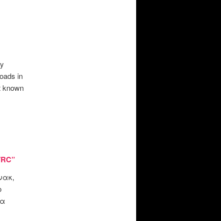
ly
roads in
st known
WRC”
νακ,
ο
να