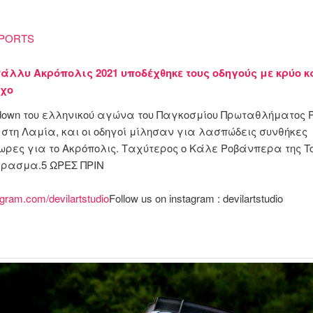
PORTS
άλλυ Ακρόπολις 2021 υποδέχθηκε τους οδηγούς με κρύο κ
χο
down του ελληνικού αγώνα του Παγκοσμίου Πρωταθλήματος 
 στη Λαμία, και οι οδηγοί μίλησαν για λασπώδεις συνθήκες
ρες για το Ακρόπολις. Ταχύτερος ο Κάλε Ροβάνπερα της To
έρασμα.5 ΩΡΕΣ ΠΡΙΝ
gram.com/devilartstudio
Follow us on instagram : devilartstudio