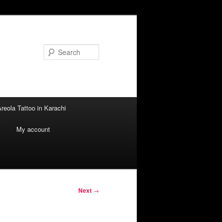
Search
reola Tattoo in Karachi
i
My account
Next
→