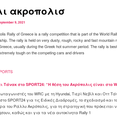
ι ακροπολισ
eptember 9, 2021
lis Rally of Greece is a rally competition that is part of the World Ral
ip. The rally is held on very dusty, rough, rocky and fast mountain 
reece, usually during the Greek hot summer period. The rally is be
extremely tough on the competing cars and drivers
PORTS
ι Τάνακ στο SPORT24: “Η θέση του Ακρόπολις είναι στο 
ρωταγωνιστές του WRC με τη Hyundai, Τιερί Νεβίλ και Οττ Τά
στο SPORT24 για τις Ειδικές Διαδρομές, το σχεδιασμό και τ
α του Ράλλυ Ακρόπολις, για τη στρατηγική που πρόκειται 
σουν, καθώς και για τα νέα αυτοκίνητα Rally 1