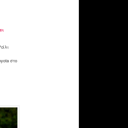
αι
Ράλι
yota στο