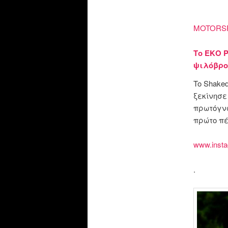
MOTORS
Το ΕΚΟ Ρ
ψιλόβρο
To Shake
ξεκίνησε
πρωτόγνω
πρώτο π
www.insta
.