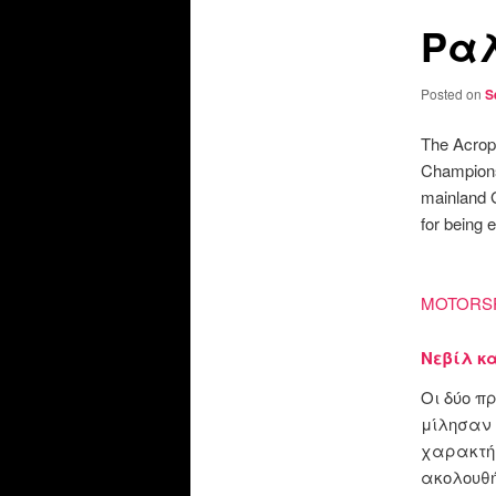
Ραλ
Posted on
S
The Acropo
Championsh
mainland G
for being 
MOTORS
Νεβίλ κα
Οι δύο π
μίλησαν 
χαρακτήρ
ακολουθή